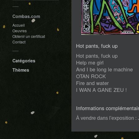
Combas.com
Accueil
Oeuvres
Obtenir un certificat
Contact
Hot pants, fuck up
Hot pants, fuck up
Catégories
Help me girl
And I be long le machine
Thèmes
OTAN ROCK
Fire and water
I WAN A GANE ZEU !
Informations complémentai
À vendre dans l'exposition :