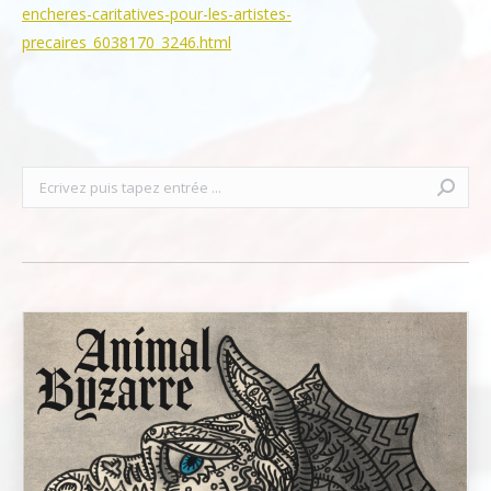
encheres-caritatives-pour-les-artistes-
precaires_6038170_3246.html
Recherche
: