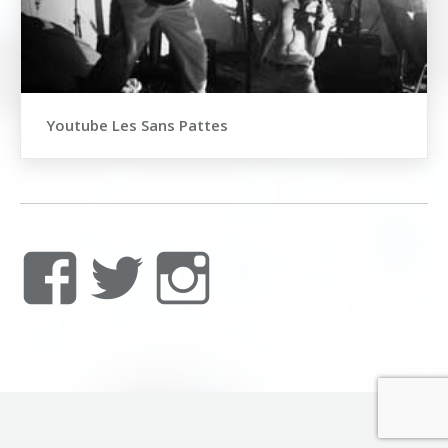
Youtube Les Sans Pattes
Voir
Voir
Voir
le
le
le
profil
profil
profil