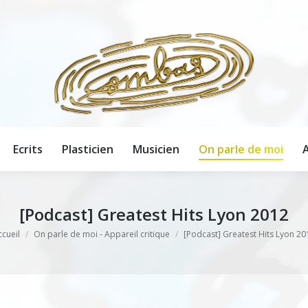
Ecrits
Plasticien
Musicien
On parle de moi
A
Ecrits
Plasticien
Musicien
On parle de moi
A
[Podcast] Greatest Hits Lyon 2012
s êtes ici :
ccueil
On parle de moi - Appareil critique
[Podcast] Greatest Hits Lyon 20