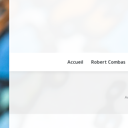
Accueil
Robert Combas
Accueil
Robert Combas
Vou
A