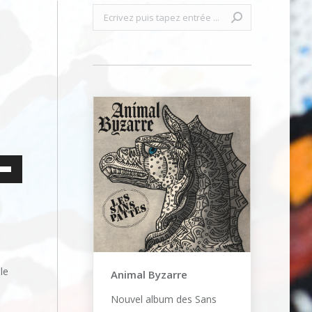
Recherche
:
ez
es
bas
enter
le
Animal Byzarre
uer
Nouvel album des Sans