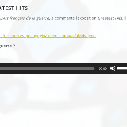
augm
ATEST HITS
ou
dimin
L’Art français de la guerre
, a commenté l’exposition
Greatest Hits
. I
le
volu
s/ressources_pedagogiq/robert_combas/alexis_jenni
guerre ?
Utilis
00:00
les
flèch
haut/
pour
augm
ou
dimin
le