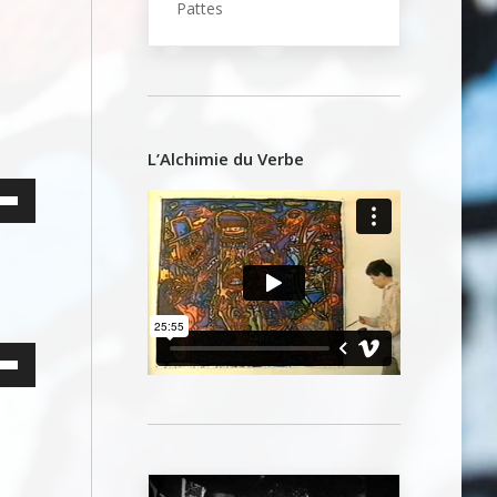
Pattes
me.
L’Alchimie du Verbe
ez
es
bas
enter
ez
uer
es
bas
me.