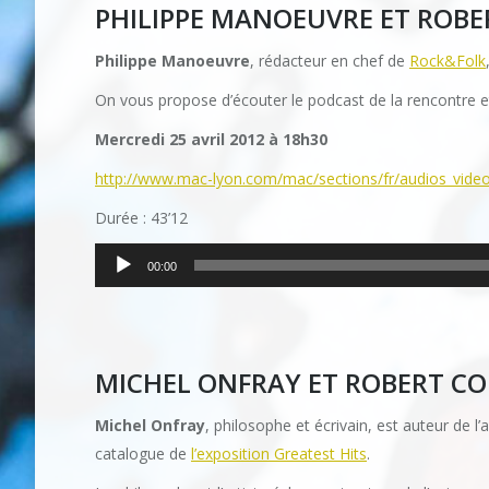
PHILIPPE MANOEUVRE ET ROB
Philippe Manoeuvre
, rédacteur en chef de
Rock&Folk
On vous propose d’écouter le podcast de la rencontre e
Mercredi 25 avril 2012 à 18h30
http://www.mac-lyon.com/mac/sections/fr/audios_vid
Durée : 43’12
Lecteur
00:00
audio
MICHEL ONFRAY ET ROBERT C
Michel Onfray
, philosophe et écrivain, est auteur de
catalogue de
l’exposition Greatest Hits
.