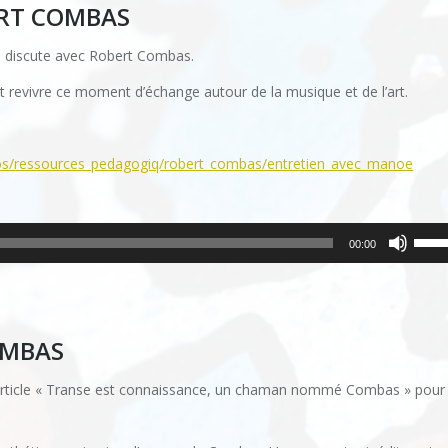
ERT COMBAS
, discute avec Robert Combas.
t revivre ce moment d’échange autour de la musique et de l’art.
eos/ressources_pedagogiq/robert_combas/entretien_avec_manoe
Utilis
00:00
les
flèch
haut/
pour
OMBAS
augm
 l’article « Transe est connaissance, un chaman nommé Combas » pour 
ou
dimin
le