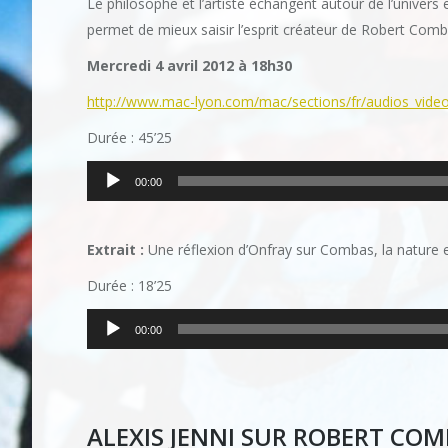
Le philosophe et l’artiste échangent autour de l’univer
permet de mieux saisir l’esprit créateur de Robert Comb
Mercredi 4 avril 2012 à 18h30
http://www.mac-lyon.com/mac/sections/fr/audios_vide
Durée : 45’25
Lecteur
00:00
audio
Extrait :
Une réflexion d’Onfray sur Combas, la nature
Durée : 18’25
Lecteur
00:00
audio
ALEXIS JENNI SUR ROBERT CO