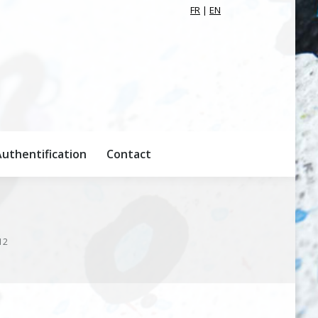
FR
|
EN
uthentification
Contact
uthentification
Contact
12