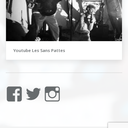
Youtube Les Sans Pattes
Voir
Voir
Voir
le
le
le
profil
profil
profil