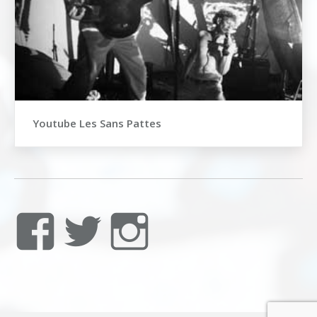
Youtube Les Sans Pattes
Voir
Voir
Voir
le
le
le
profil
profil
profil