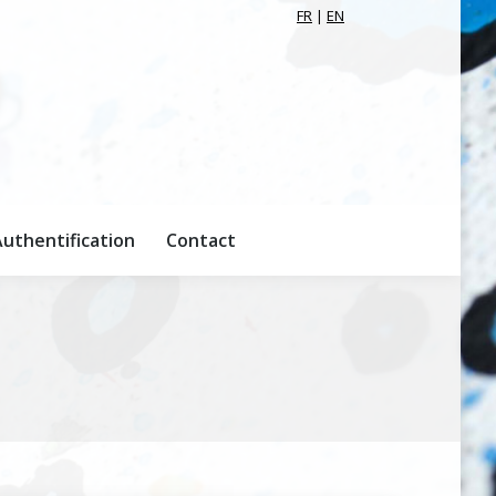
FR
|
EN
uthentification
Contact
uthentification
Contact