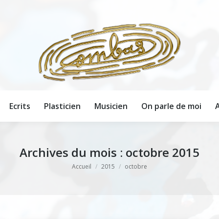
Ecrits
Plasticien
Musicien
On parle de moi
A
Ecrits
Plasticien
Musicien
On parle de moi
A
Archives du mois :
octobre 2015
Vous êtes ici :
Accueil
2015
octobre