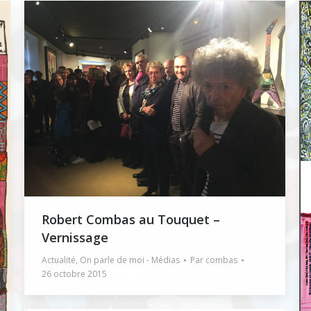
Robert Combas au Touquet –
Vernissage
Actualité
,
On parle de moi - Médias
Par
combas
26 octobre 2015