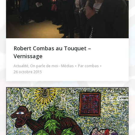
Robert Combas au Touquet –
Vernissage
Actualité
,
On parle de moi - Médias
Par
combas
26 octobre 2015