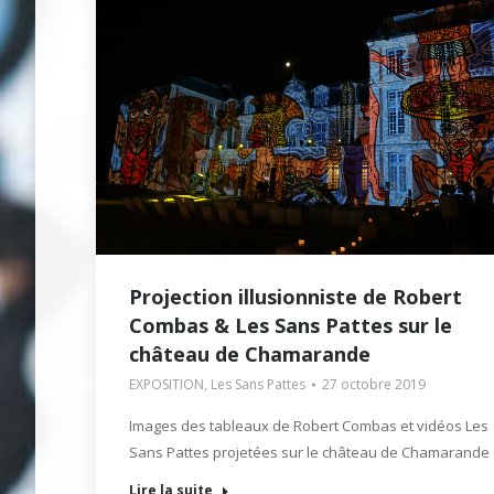
Projection illusionniste de Robert
Combas & Les Sans Pattes sur le
château de Chamarande
EXPOSITION
,
Les Sans Pattes
27 octobre 2019
Images des tableaux de Robert Combas et vidéos Les
Sans Pattes projetées sur le château de Chamarande
Lire la suite