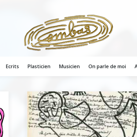
Ecrits
Plasticien
Musicien
On parle de moi
A
Ecrits
Plasticien
Musicien
On parle de moi
A