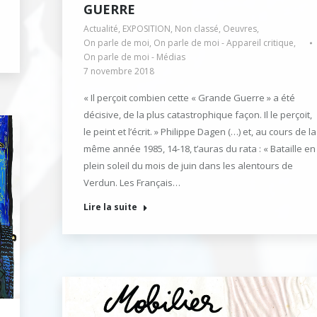
GUERRE
Actualité
,
EXPOSITION
,
Non classé
,
Oeuvres
,
On parle de moi
,
On parle de moi - Appareil critique
,
On parle de moi - Médias
7 novembre 2018
« Il perçoit combien cette « Grande Guerre » a été
décisive, de la plus catastrophique façon. Il le perçoit,
le peint et l’écrit. » Philippe Dagen (…) et, au cours de la
même année 1985, 14-18, t’auras du rata : « Bataille en
plein soleil du mois de juin dans les alentours de
Verdun. Les Français…
Lire la suite