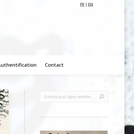
FR
|
EN
uthentification
Contact
uthentification
Contact
Recherche
: