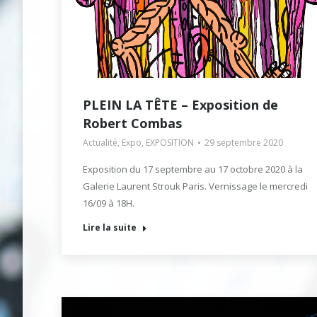
PLEIN LA TÊTE – Exposition de
Robert Combas
Actualité
,
Expo
,
EXPOSITION
29 septembre 2020
Exposition du 17 septembre au 17 octobre 2020 à la
Galerie Laurent Strouk Paris. Vernissage le mercredi
16/09 à 18H.
Lire la suite