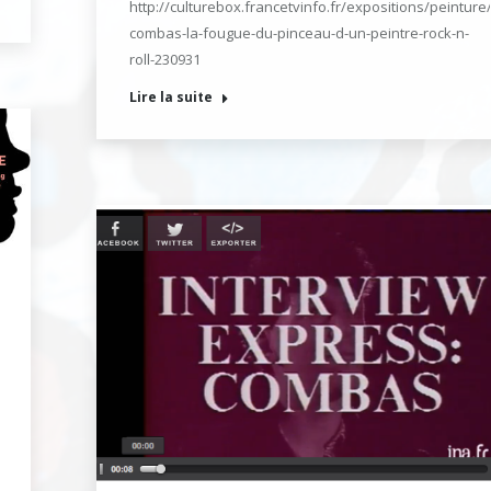
http://culturebox.francetvinfo.fr/expositions/peinture
combas-la-fougue-du-pinceau-d-un-peintre-rock-n-
roll-230931
Lire la suite