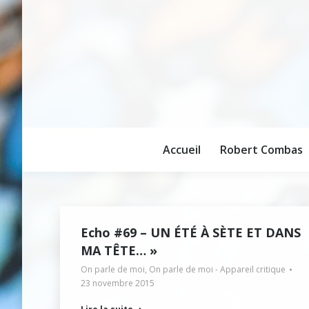
Accueil
Robert Combas
Accueil
Robert Combas
Echo #69 – UN ÉTÉ À SÈTE ET DANS
MA TÊTE… »
On parle de moi
,
On parle de moi - Appareil critique
23 novembre 2015