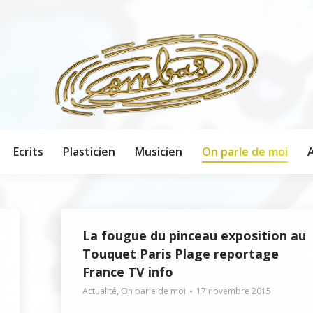
Ecrits
Plasticien
Musicien
On parle de moi
A
Ecrits
Plasticien
Musicien
On parle de moi
A
La fougue du pinceau exposition au
Touquet Paris Plage reportage
France TV info
Actualité
,
On parle de moi
17 novembre 2015