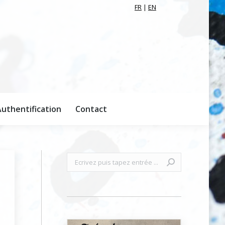
FR
|
EN
uthentification
Contact
uthentification
Contact
Recherche
: